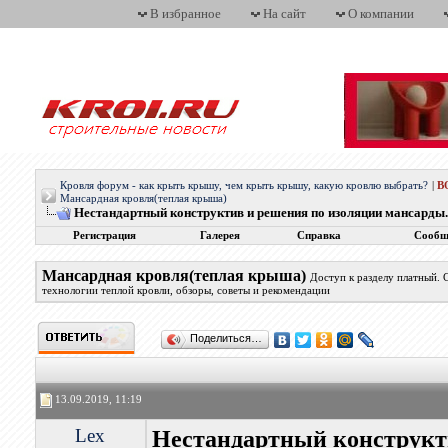
В избранное
На сайт
О компании
Кровля форум - как крыть крышу, чем крыть крышу, какую кровлю выбрать?
|
В
Мансардная кровля(теплая крыша)
Нестандартный конструктив и решения по изоляции мансарды.
Регистрация
Галерея
Справка
Сообщ
Мансардная кровля(теплая крыша)
Доступ к разделу платный.
технологии теплой кровли, обзоры, советы и рекомендации
Поделиться…
13.09.2019, 11:19
Lex
Нестандартный конструкт