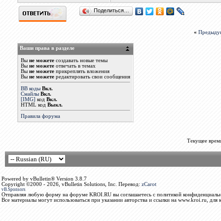
Поделиться…
«
Предыду
Ваши права в разделе
Вы
не можете
создавать новые темы
Вы
не можете
отвечать в темах
Вы
не можете
прикреплять вложения
Вы
не можете
редактировать свои сообщения
BB коды
Вкл.
Смайлы
Вкл.
[IMG]
код
Вкл.
HTML код
Выкл.
Правила форума
Текущее врем
Powered by vBulletin® Version 3.8.7
Copyright ©2000 - 2026, vBulletin Solutions, Inc. Перевод:
zCarot
vB.Sponsors
Отправляя любую форму на форуме KROI.RU вы соглашаетесь с политикой конфиденциальн
Все материалы могут использоваться при указании авторства и ссылки на www.kroi.ru, для 