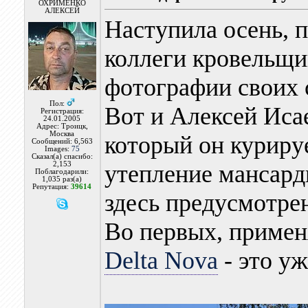
ОХРИМЕНКО
АЛЕКСЕЙ
Наступила осень, 
коллеги кровельщи
фотографии своих 
Пол:
Вот и Алексей Исае
Регистрация:
24.01.2005
Адрес: Троицк,
Москва
который он курируе
Сообщений: 6,563
Images:
75
Сказал(а) спасибо:
2,153
утепление мансард
Поблагодарили:
1,035 раз(а)
Репутация:
39614
здесь предусмотрен
Во первых, примен
Delta Nova
- это уж