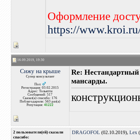
Оформление досту
https://www.kroi.r
16.09.2019, 19:30
Сижу на крыше
Re: Нестандартный
Супер консультант
мансарды.
Пол:
Регистрация: 03.02.2015
Адрес: Тольятти
конструкцио
Сообщений: 517
Сказал(а) спасибо: 176
Поблагодарили: 563 раз(а)
Репутация:
41222
2 пользователя(ей) сказали
DRAGOFOL
(02.10.2019),
Lex
(
cпасибо: