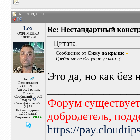
16.09.2019, 09:31
Lex
Re: Нестандартный констр
ОХРИМЕНКО
АЛЕКСЕЙ
Цитата:
Сообщение от
Сижу на крыше
Грёбаные вездесущие уголки :(
Это да, но как без 
Пол:
Регистрация:
________________
24.01.2005
Адрес: Троицк,
Москва
Сообщений: 6,563
Форум существует,
Images:
75
Сказал(а) спасибо:
2,153
Поблагодарили:
добродетель, подд
1,035 раз(а)
Репутация:
39614
https://pay.cloudti