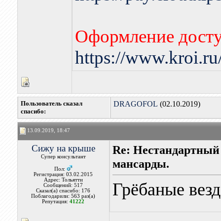
Оформление досту
https://www.kroi.r
Пользователь сказал
DRAGOFOL
(02.10.2019)
cпасибо:
13.09.2019, 18:47
Сижу на крыше
Re: Нестандартный
Супер консультант
мансарды.
Пол:
Регистрация: 03.02.2015
Адрес: Тольятти
Грёбаные везд
Сообщений: 517
Сказал(а) спасибо: 176
Поблагодарили: 563 раз(а)
Репутация:
41222