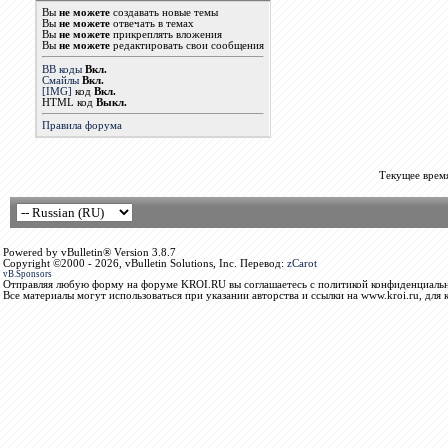
Вы
не можете
создавать новые темы
Вы
не можете
отвечать в темах
Вы
не можете
прикреплять вложения
Вы
не можете
редактировать свои сообщения
BB коды
Вкл.
Смайлы
Вкл.
[IMG]
код
Вкл.
HTML код
Выкл.
Правила форума
Текущее врем
Powered by vBulletin® Version 3.8.7
Copyright ©2000 - 2026, vBulletin Solutions, Inc. Перевод:
zCarot
vB.Sponsors
Отправляя любую форму на форуме KROI.RU вы соглашаетесь с политикой конфиденциальн
Все материалы могут использоваться при указании авторства и ссылки на www.kroi.ru, для 