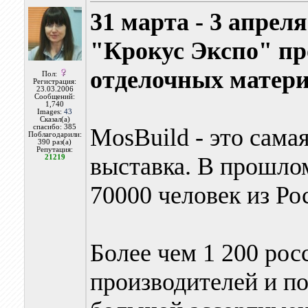
31 марта - 3 апрел
"Крокус Экспо" п
отделочных материа
Пол:
Регистрация:
23.03.2006
Сообщений:
1,740
Images:
43
Сказал(а)
спасибо: 385
MosBuild - это сама
Поблагодарили:
390 раз(а)
Репутация:
выставка. В прошлом
21219
70000 человек из Ро
Более чем 1 200 ро
производителей и по