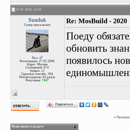
21.02.2020, 12:43
Sunduk
Re: MosBuild - 2020
Супер консультант
Поеду обязате
обновить знани
появилось нов
Пол:
Регистрация: 27.02.2006
Адрес: Москва
Сообщений: 674
единомышлен
Images:
22
Сказал(а) спасибо: 364
Поблагодарили: 63 раз(а)
Репутация:
7447
Поделиться…
«
Предыду
Ваши права в разделе