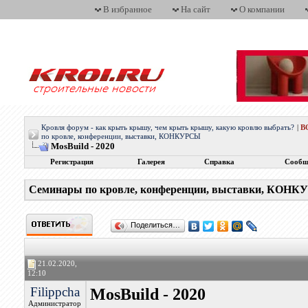
В избранное
На сайт
О компании
Кровля форум - как крыть крышу, чем крыть крышу, какую кровлю выбрать?
|
В
по кровле, конференции, выставки, КОНКУРСЫ
MosBuild - 2020
Регистрация
Галерея
Справка
Сообщ
Семинары по кровле, конференции, выставки, КОН
Поделиться…
21.02.2020,
12:10
Filippcha
MosBuild - 2020
Администратор