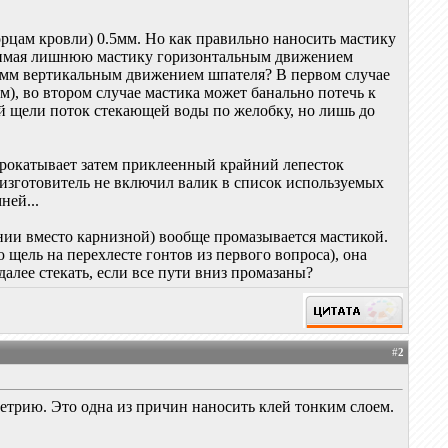
рцам кровли) 0.5мм. Но как правильно наносить мастику
(снимая лишнюю мастику горизонтальным движением
.5мм вертикальным движением шпателя? В первом случае
м), во втором случае мастика может банально потечь к
ой щели поток стекающей воды по желобку, но лишь до
прокатывает затем приклеенный крайний лепесток
изготовитель не включил валик в список используемых
ней...
ании вместо карнизной) вообще промазывается мастикой.
щель на перехлесте гонтов из первого вопроса), она
алее стекать, если все пути вниз промазаны?
#
2
метрию. Это одна из причин наносить клей тонким слоем.