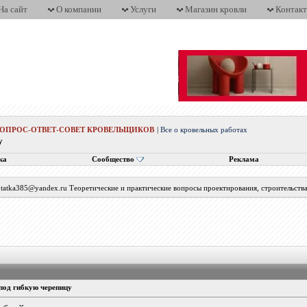
На сайт
О компании
Услуги
Магазин кровли
Контак
ВОПРОС-ОТВЕТ-СОВЕТ КРОВЕЛЬЩИКОВ
|
Все о кровельных работах
у
ка
Сообщество
Реклама
с tatka385@yandex.ru Теоретические и практические вопросы проектирования, строительств
под гибкую черепицу