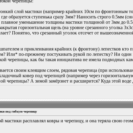
гибкой черепицы:
тонкий слой мастики (например крайних 10см по фронтонным то
, где образуется ступенька сразу 3мм? Наносить строго 0.5мм 
ть плавное уменьшение толщины мастики толщиной от 3мм до 0
закрытая горизонтальная щель (на уровне срезанного уголка 3х3с
елает? Понятно, что срезанный уголок отсечет от вышеозначенн
 шпателем и приклеивания крайних (к фронтону) лепестков кто 
м? Или* по-прежнему постукивать рукой по лепестку? Ни один 
кой черепицы, как бы такая инициатива не имела подводных кам
ивается своим клеящим слоем, рядовая черепица (при использов
кладочный ковер под черепицей (например через горизонтальную 
ной черепицы? А зимой замёрзнет и расширится? Куда этой воде д
ики под гибкую черепицу
ой мастики расплавлял ковры и черепицу, и она теряла свою гео