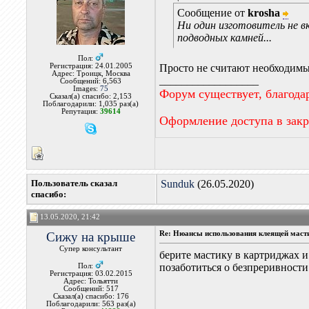
Сообщение от
krosha
Ни один изготовитель не в
подводных камней...
Пол:
Регистрация: 24.01.2005
Просто не считают необходим
Адрес: Троицк, Москва
__________________
Сообщений: 6,563
Images:
75
Форум существует, благода
Сказал(а) спасибо: 2,153
Поблагодарили: 1,035 раз(а)
Репутация:
39614
Оформление доступа в зак
Пользователь сказал
Sunduk
(26.05.2020)
cпасибо:
13.05.2020, 21:42
Сижу на крыше
Re: Нюансы использования клеящей маст
Супер консультант
берите мастику в картриджах и 
позаботиться о безпреривности
Пол:
Регистрация: 03.02.2015
Адрес: Тольятти
Сообщений: 517
Сказал(а) спасибо: 176
Поблагодарили: 563 раз(а)