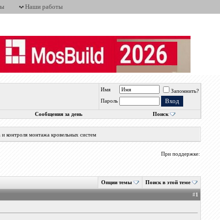
ты
Наши работы
Имя
Запомнить?
Пароль
Сообщения за день
Поиск
а и контроля монтажа кровельных систем
При поддержке:
Опции темы
Поиск в этой теме
#
1