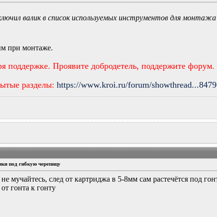
ключил валик в список используемых инструментов для монтажа 
ым при монтаже.
ря поддержке. Проявите добродетель, поддержите форум.
рытые разделы:
https://www.kroi.ru/forum/showthread...847
ики под гибкую черепицу
не мучайтесь, след от картриджа в 5-8мм сам растечётся под гон
 от гонта к гонту