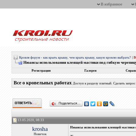
В избранное
Кровля форум - как крыть крышу, чем крыть крышу, какую кровлю выбрать?
|
Нюансы использования клеящей мастики под гибкую черепиц
Регистрация
Галерея
Справ
Все о кровельных работах
Доступ к разделу платный. Сделать запро
Поделиться…
13.05.2020, 08:33
krosha
Нюансы использования клеящей мастики 
Новичок