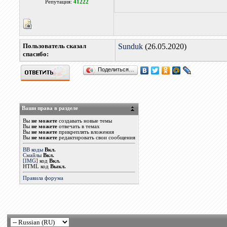
Репутация:
41222
Пользователь сказал
Sunduk
(26.05.2020)
cпасибо:
Поделиться…
Ваши права в разделе
Вы
не можете
создавать новые темы
Вы
не можете
отвечать в темах
Вы
не можете
прикреплять вложения
Вы
не можете
редактировать свои сообщения
BB коды
Вкл.
Смайлы
Вкл.
[IMG]
код
Вкл.
HTML код
Выкл.
Правила форума