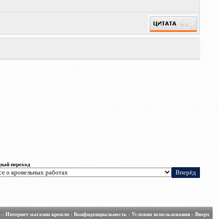
рый переход
ь
-
Интернет магазин кровли
-
Конфиденциальность
-
Условия использования
-
Вверх