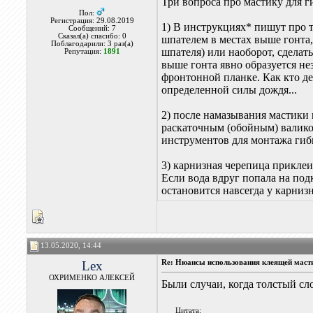
Три вопроса про мастику для 
Пол:
Регистрация: 29.08.2019
1) В инструкциях* пишут про 
Сообщений: 7
Сказал(а) спасибо: 0
шпателем в местах выше гонта
Поблагодарили: 3 раз(а)
шпателя) или наоборот, сдела
Репутация:
1891
выше гонта явно образуется не
фронтонной планке. Как кто д
определенной силы дождя...
2) после намазывания мастики
раскаточным (обойным) валико
инструментов для монтажа гиб
3) карнизная черепица прикле
Если вода вдруг попала на под
остановится навсегда у карниз
13.05.2020, 14:44
Lex
Re: Нюансы использования клеящей маст
ОХРИМЕНКО АЛЕКСЕЙ
Были случаи, когда толстый сл
Цитата: