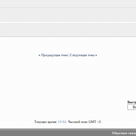
«
Предыдущая тема
|
Следующая тема
»
Быст
Текущее время:
10:04
. Часовой пояс GMT +3.
Обратная связ