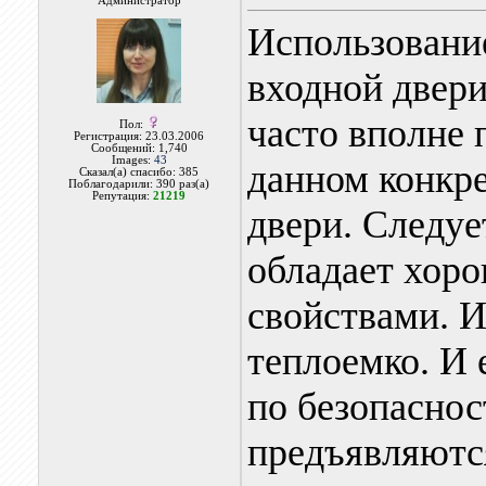
Администратор
Использование
входной двери
часто вполне 
Пол:
Регистрация: 23.03.2006
Сообщений: 1,740
Images:
43
данном конкре
Сказал(а) спасибо: 385
Поблагодарили: 390 раз(а)
Репутация:
21219
двери. Следуе
обладает хор
свойствами. И
теплоемко. И
по безопаснос
предъявляются