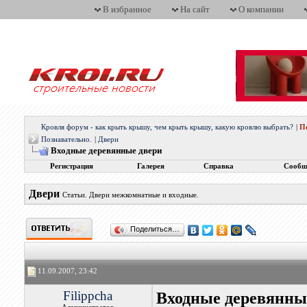
В избранное
На сайт
О компании
Кровля форум - как крыть крышу, чем крыть крышу, какую кровлю выбрать?
|
П
Познавательно.
|
Двери
Входные деревянные двери
Регистрация
Галерея
Справка
Сообщ
Двери
Статьи. Двери межкомнатные и входные.
Поделиться…
11.09.2007, 23:42
Filippcha
Входные деревянны