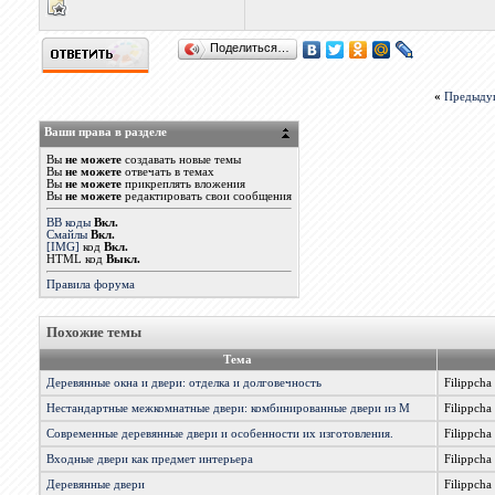
Поделиться…
«
Предыду
Ваши права в разделе
Вы
не можете
создавать новые темы
Вы
не можете
отвечать в темах
Вы
не можете
прикреплять вложения
Вы
не можете
редактировать свои сообщения
BB коды
Вкл.
Смайлы
Вкл.
[IMG]
код
Вкл.
HTML код
Выкл.
Правила форума
Похожие темы
Тема
Деревянные окна и двери: отделка и долговечность
Filippcha
Нестандартные межкомнатные двери: комбинированные двери из М
Filippcha
Современные деревянные двери и особенности их изготовления.
Filippcha
Входные двери как предмет интерьера
Filippcha
Деревянные двери
Filippcha