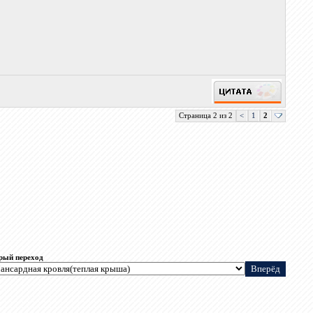
Страница 2 из 2
<
1
2
рый переход