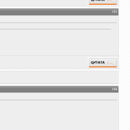
#
15
#
16