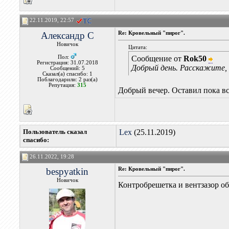
22.11.2019, 22:57
Александр С
Re: Кровельный "пирог".
Новичок
Цитата:
Пол:
Сообщение от
Rok50
Регистрация: 31.07.2018
Добрый день. Расскажите, 
Сообщений: 5
Сказал(а) спасибо: 1
Поблагодарили: 2 раз(а)
Репутация:
315
Добрый вечер. Оставил пока все
Пользователь сказал
Lex
(25.11.2019)
cпасибо:
26.11.2022, 19:28
bespyatkin
Re: Кровельный "пирог".
Новичок
Контробрешетка и вентзазор о