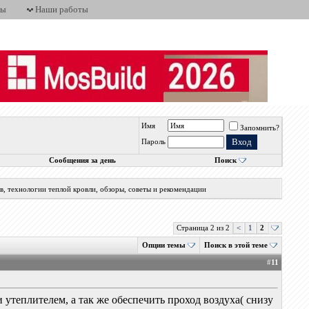
ты
Наши работы
Имя
Запомнить?
Пароль
Сообщения за день
Поиск
, технологии теплой кровли, обзоры, советы и рекомендации
Страница 2 из 2
<
1
2
Опции темы
Поиск в этой теме
#
11
 утеплителем, а так же обеспечить проход воздуха( снизу