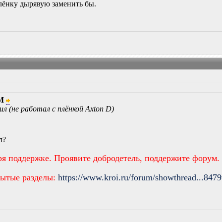
плёнку дырявую заменить бы.
М
л (не работал с плёнкой Axton D)
л?
ря поддержке. Проявите добродетель, поддержите форум.
рытые разделы:
https://www.kroi.ru/forum/showthread...847