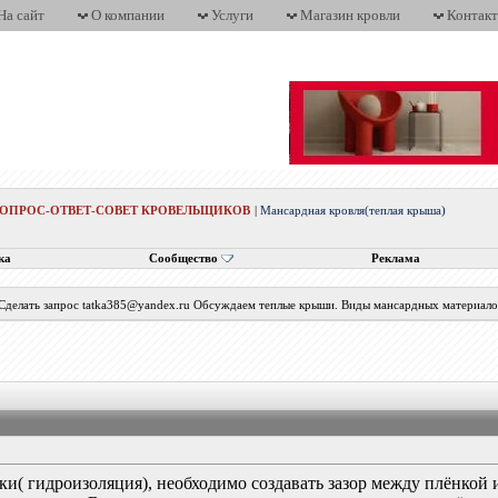
На сайт
О компании
Услуги
Магазин кровли
Контак
ВОПРОС-ОТВЕТ-СОВЕТ КРОВЕЛЬЩИКОВ
|
Мансардная кровля(теплая крыша)
ка
Сообщество
Реклама
 Сделать запрос tatka385@yandex.ru Обсуждаем теплые крыши. Виды мансардных материалов
и( гидроизоляция), необходимо создавать зазор между плёнкой и