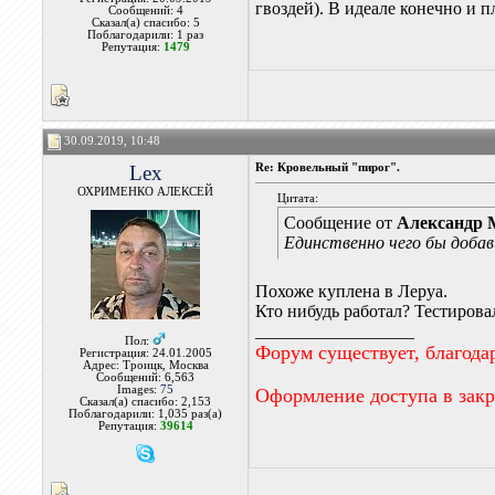
гвоздей). В идеале конечно и 
Сообщений: 4
Сказал(а) спасибо: 5
Поблагодарили: 1 раз
Репутация:
1479
30.09.2019, 10:48
Lex
Re: Кровельный "пирог".
ОХРИМЕНКО АЛЕКСЕЙ
Цитата:
Сообщение от
Александр 
Единственно чего бы добави
Похоже куплена в Леруа.
Кто нибудь работал? Тестирова
__________________
Пол:
Форум существует, благода
Регистрация: 24.01.2005
Адрес: Троицк, Москва
Сообщений: 6,563
Images:
75
Оформление доступа в зак
Сказал(а) спасибо: 2,153
Поблагодарили: 1,035 раз(а)
Репутация:
39614