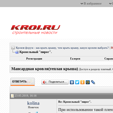
В избранное
Кровля форум - как крыть крышу, чем крыть крышу, какую кровлю выбрать?
|
Кровельный "пирог".
Регистрация
Галерея
Справ
Мансардная кровля(теплая крыша)
Доступ к разделу платный.
Поделиться…
23.05.2019, 16:16
kolina
Re: Кровельный "пирог".
Новичок
При использовании такой пленк