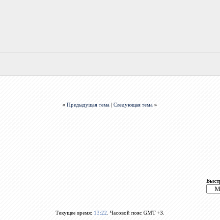
«
Предыдущая тема
|
Следующая тема
»
Быст
Текущее время:
13:22
. Часовой пояс GMT +3.