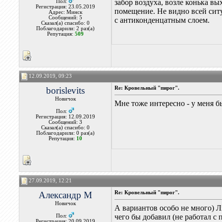
забор воздуха, возле конька в
Пол:
Регистрация: 23.05.2019
помещение. Не видно всей ситу
Адрес: Минск
Сообщений: 5
с антиконденцатным слоем.
Сказал(а) спасибо: 0
Поблагодарили: 2 раз(а)
Репутация:
509
12.09.2019, 09:23
borislevits
Re: Кровельный "пирог".
Новичок
Мне тоже интересно - у меня б
Пол:
Регистрация: 12.09.2019
Сообщений: 3
Сказал(а) спасибо: 0
Поблагодарили: 0 раз(а)
Репутация:
10
27.09.2019, 12:21
Александр М
Re: Кровельный "пирог".
Новичок
А вариантов особо не много) Л
чего бы добавил (не работал с
Пол:
Регистрация: 20.09.2019