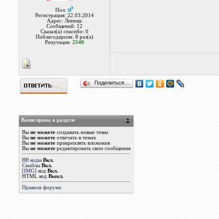
Пол:
Регистрация: 22.03.2014
Адрес: Липецк
Сообщений: 12
Сказал(а) спасибо: 0
Поблагодарили: 8 раз(а)
Репутация:
2540
Поделиться…
Ваши права в разделе
Вы
не можете
создавать новые темы
Вы
не можете
отвечать в темах
Вы
не можете
прикреплять вложения
Вы
не можете
редактировать свои сообщения
BB коды
Вкл.
Смайлы
Вкл.
[IMG]
код
Вкл.
HTML код
Выкл.
Правила форума