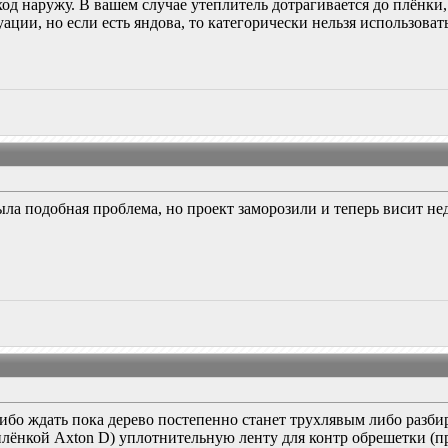
ыход наружу. В вашем случае утеплитель дотрагивается до плёнки
ации, но если есть яндова, то категорически нельзя использова
ыла подобная проблема, но проект заморозили и теперь висит нед
ибо ждать пока дерево постепенно станет трухлявым либо разби
 плёнкой Axton D) уплотнительную ленту для контр обрешетки (п