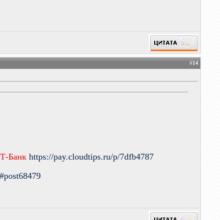
#
14
 Т-Банк
https://pay.cloudtips.ru/p/7dfb4787
9#post68479