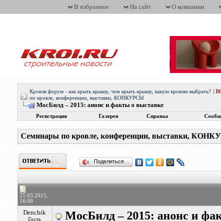
В избранное
На сайт
О компании
Кровля форум - как крыть крышу, чем крыть крышу, какую кровлю выбрать?
|
В
по кровле, конференции, выставки, КОНКУРСЫ
МосБилд – 2015: анонс и факты о выставке
Регистрация
Галерея
Справка
Сообщ
Семинары по кровле, конференции, выставки, КОН
Поделиться…
25.03.2015,
16:08
Denchik
МосБилд – 2015: анонс и фа
Гость