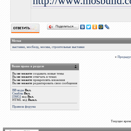
http://www.mosbuild.
Поделиться…
Метки
выставки
,
мосбилд
,
москва
,
строительные выставки
«
Предыду
Ваши права в разделе
Вы
не можете
создавать новые темы
Вы
не можете
отвечать в темах
Вы
не можете
прикреплять вложения
Вы
не можете
редактировать свои сообщения
BB коды
Вкл.
Смайлы
Вкл.
[IMG]
код
Вкл.
HTML код
Выкл.
Правила форума
Текущее врем