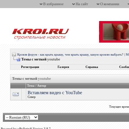
В избранное
На сайт
О компании
Кровля форум - как крыть крышу, чем крыть крышу, какую кровлю выбрать?
|
М
Темы с меткой
youtube
Регистрация
Галерея
Справка
Сообщ
Темы с меткой
youtube
Тема / Автор
Вставляем видео с YouTube
Север
Текущее врем
Powered by vBulletin® Version 3.8.7