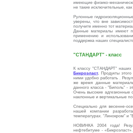
имеющие физико-механические
не такие исключительные, как
Рулонные гидроизоляционны
уверены, что вне зависимост
получите именно тот материа
Данные материалы имеют по
применению и использован
поддержка наших специалист
"СТАНДАРТ" - класс
К классу "СТАНДАРТ" наших
Бикроэласт
.
Продукты этого
ними удобно работать . Резу
же время данные материалы
данного класса - "Биполь" -
Очень высокие адгезионные с
наклонные и вертикальные по
Специально для весенне-осе
нашей компании разработа
температурах. "Линокром" и "
НОВИНКА 2004 года! Резу
нефтебитуме - «Бикроэласт».