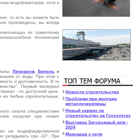
нным модификаторам, хотя и
е, то есть вы можете быть
ыли произведены, вы всегда
помогающих их грамотному
номасштабная техническая
риалы:
Линокром
,
Биполь
и
знание от воды. При этом с
ность и долговечность. В то
ачество". Первый материал
териал - по доступной цене.
1
Новости строительства
и на любые горизонтальные,
2
Проблема при монтаже
металлочерепицы
3
Новый сервис по
ьного сезона специалистами
строительству на Госуслугах
ские нагрузки при низких
4
Выставка Загородный дом -
2024
иал на модифицированном
5
Мансарда с нуля
о укладывать при -10°. При