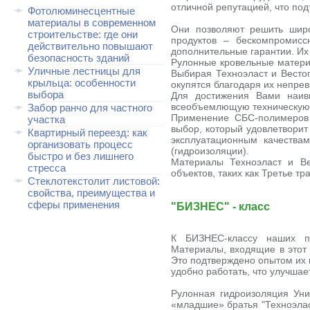
отличной репутацией, что по
Фотолюминесцентные
материалы в современном
Они позволяют решить широ
строительстве: где они
продуктов – бескомпромисс
действительно повышают
дополнительные гарантии. Их
безопасность зданий
Рулонные кровельные материа
Уличные лестницы для
Выбирая Техноэласт и Весто
крыльца: особенности
окупятся благодаря их непре
выбора
Для достижения Вами наивы
всеобъемлющую техническую
Забор ранчо для частного
Применение СБС-полимеров 
участка
выбор, который удовлетворит
Квартирный переезд: как
эксплуатационным качества
организовать процесс
(гидроизоляции).
быстро и без лишнего
Материалы Техноэласт и Ве
стресса
объектов, таких как Третье т
Стеклотекстолит листовой:
свойства, преимущества и
сферы применения
"БИЗНЕС" - класс
К БИЗНЕС-классу наших п
Материалы, входящие в этот 
Это подтверждено опытом их 
удобно работать, что улучшает
Рулонная гидроизоляция Уни
«младшие» братья "Техноэлас