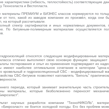
 характеристики (гибкость, теплостойкость) соответствующие да
 у Техноэласта и Вестопласта.
е материалы ПРЕМИУМ и БИЗНЕС классов нормируются по толщин
и от того, какой из заводов компании их произвёл, когда они б
л, на который рассчитывали.
лный спектр сертификатов и иных нормативных документов, 
ию. По битумным-полимерным материалам осуществляется пол
ов.
 гидроизоляций относятся следующие модифицированные мате
 класса отлично выполняют свою основную функцию: защищают 
льтаты тестирования и опыт их применения подтверждают их надеж
 имеют наиболее оптимальное сочетание в категории "цена-к
 это кровельный и гидроизоляционный СБС - модифицированный ма
войства СБС-битумов позволяют наплавлять "Биполь" практическ
верхности.
ннего периода, который занимает значительную часть строител
ны материалы, которые безболезненно переносят механиче
Бикроэласт".
льтат научных разработок компании "ТехноНИКОЛЬ", матер
 «Бикроэласт» не боится холодной погоды. Его без проблем можн