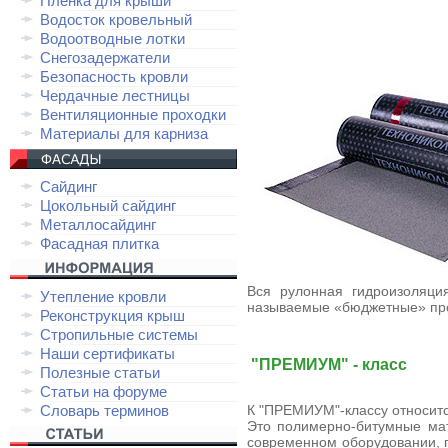
Плёнка для крыши
Водосток кровельный
Водоотводные лотки
Снегозадержатели
Безопасность кровли
Чердачные лестницы
Вентиляционные проходки
Материалы для карниза
Сайдинг
Цокольный сайдинг
Металлосайдинг
Фасадная плитка
Вся рулонная гидроизоляци
Утепление кровли
называемые «бюджетные» пр
Реконструкция крыш
Стропильные системы
Наши сертификаты
"ПРЕМИУМ" - класс
Полезные статьи
Статьи на форуме
Словарь терминов
К "ПРЕМИУМ"-классу относит
Это полимерно-битумные мат
современном оборудовании, 