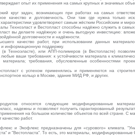
дтверждает опыт их применения на самых крупных и значимых объек
кий круг задач, возникающих при работах на самых ответстве
ное качество и долговечность. Они там где нужна только ис
 характеристики удовлетворяют самым жёстким Российским и мир
лы Техноэласт и Вестопласт способны надёжно служить в самых 
пласт вы делаете надёжную и очень выгодную инвестицию: вложе
взойдённой долговечности и надёжности.
сшего качество работ, при использовании данных материало
 и информационную поддержку.
(в Техноэласте), или АПП-полимеров (в Вестопласте) позволя
 любые ваши требования: к устойчивости материала к климатичес
м материала; требования, обусловленные особенностями проек
стопласт с успехом применялись и применяются на строител
ранспортное кольцо в Москве, здание МИД РФ, и других.
родуктов относятся следующие модифицированные матери
класс, надежны и позволяют получить гарантированный результат
применения на большом количестве объектов по всей стране. С м
 качество работ.
флекс и Экофлекс предназначены для «сурового» климата. "Ун
та" и "Вестопласта". То есть, это материалы, модифицированные