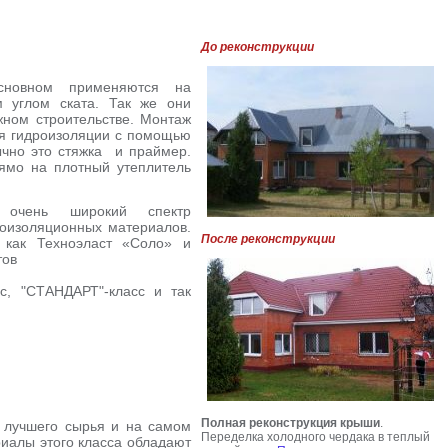
До реконструкции
сновном применяются на
 углом ската. Так же они
ном строительстве. Монтаж
я гидроизоляции с помощью
ычно это стяжка и праймер.
ямо на плотный утеплитель
 очень широкий спектр
оизоляционных материалов.
После реконструкции
х как Техноэласт «Соло» и
тов
с, "CТАНДАРТ"-класс и так
Полная реконструкция крыши
.
о лучшего сырья и на самом
Переделка холодного чердака в теплый
иалы этого класса обладают