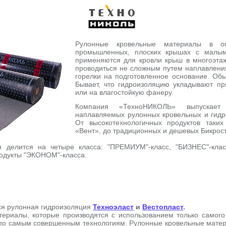
Рулонные кровельные материалы в о
промышленных, плоских крышах с малым
применяются для кровли крыш в многоэтаж
проводиться не сложным путем наплавлени
горелки на подготовленное основание. Об
Бывает, что гидроизоляцию укладывают пр
или на влагостойкую фанеру.
Компания «ТехноНИКОЛЬ» выпускает
наплавляемых рулонных кровельных и гидр
От высокотехнологичных продуктов таки
«Вент», до традиционных и дешевых Бикрос
я делится на четыре класса: "ПРЕМИУМ"-класс, "БИЗНЕС"-клас
одукты "ЭКОНОМ"-класса.
ся рулонная гидроизоляция
Техноэласт
и
Вестопласт
.
ериалы, которые производятся с использованием только самог
по самым совершенным технологиям. Рулонные кровельные матер