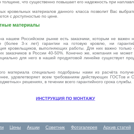
 толщине, что существенно повышает его надежность при наплавл
ых кровельных материалов данного класса позволит Вас выбра
ются с доступностью по цене.
тные материалы
 на нашем Российском рынке есть заказчики, которым не важен н
 (более 3-х лет) гарантии на готовую кровлю, ни гарантий
ция кровельщиков, выполняющих работы. Для них важно только
ких заказчиков в России 40-50%. Конечно же, компания не может
ециально для него в нашей продуктовой линейке существует про
ого материала специально подобраны нами из расчёта получ
менее, удовлетворяет всем требованиям действующих ГОСТов и 
юджетных» решениях, в течении всего гарантийного срока службы.
ИНСТРУКЦИЯ ПО МОНТАЖУ
ги
Цены
Акции
Советник
Фотогалерея
Архив статей