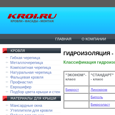
ГЛАВНАЯ
О КОМПАНИИ
ГИДРОИЗОЛЯЦИЯ -
Гибкая черепица
Классификация гидроизо
Металлочерепица
Композитная черепица
Натуральная черепица
"ЭКОНОМ"-
"СТАНДАРТ"
Фальцевая кровля
класс
- класс
Профнастил
Еврошифер
Бикрост
Линокром
Подбор цвета крыши и стен
Биполь
Бикроэласт
Мансардные окна
Утеплители для кровли