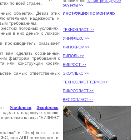
второй этаж.
Посмотреть другие
тах по всей стране.
объекты >>
нных объектах. Девиз этих
ИНСТРУКЦИЯ ПО МОНТАЖУ
ключительная надежность и
овым требованиям.
жёстких погодных условиях.
ТЕХНОЭЛАСТ >>
нные в них деньги с лихвой
УНИФЛЕКС >>
в производитель оказывает
ЛИНОКРОМ >>
ет вам сделать осознанный
БИПОЛЬ >>
ким факторам; требования к
та или конструкции кровли
БИКРОСТ >>
ьстве самых ответственных
ЭКОФЛЕКС >>
ТЕХНОЭЛАСТ ТЕРМО >>
БИКРОЭЛАСТ >>
ВЕСТОПЛАСТ >>
алы:
Унифлекс
,
Экофлекс
.
: сделать надежную кровлю.
атериалами класса "БИЗНЕС"
ифлекс" и "Экофлекс" – это
 СБС, или АПП полимером, и,