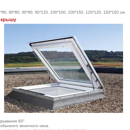
90, 80*80, 90*90, 90*120, 100*100, 100*150, 120*120, 150*150 см.
а крышу
крывания 60°.
обычного зенитного окна.