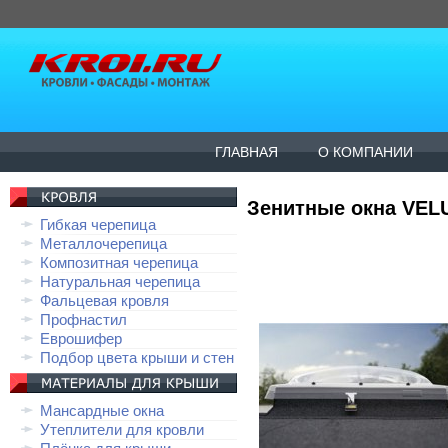
ГЛАВНАЯ
О КОМПАНИИ
Зенитные окна VEL
Гибкая черепица
Металлочерепица
Композитная черепица
Натуральная черепица
Фальцевая кровля
Профнастил
Еврошифер
Подбор цвета крыши и стен
Мансардные окна
Утеплители для кровли