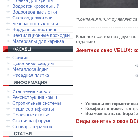
Плёнка для крыши
Водосток кровельный
Водоотводные лотки
Снегозадержатели
*Компания КРОЙ ру является
Безопасность кровли
Чердачные лестницы
Вентиляционные проходки
Комплект состоит из двух час
Материалы для карниза
отдельно.
Зенитное окно VELUX: 
Сайдинг
Цокольный сайдинг
Металлосайдинг
Фасадная плитка
Утепление кровли
Реконструкция крыш
Стропильные системы
Уникальная герметична
Комфорт в доме:
контро
Наши сертификаты
Возможность выбора:
з
Полезные статьи
Статьи на форуме
Виды зенитных окон В
Словарь терминов