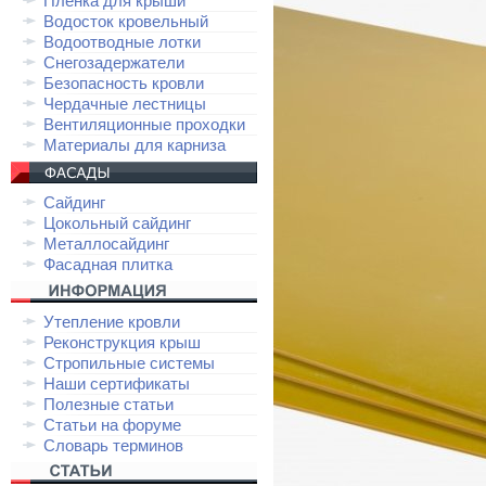
Плёнка для крыши
Водосток кровельный
Водоотводные лотки
Снегозадержатели
Безопасность кровли
Чердачные лестницы
Вентиляционные проходки
Материалы для карниза
Сайдинг
Цокольный сайдинг
Металлосайдинг
Фасадная плитка
Утепление кровли
Реконструкция крыш
Стропильные системы
Наши сертификаты
Полезные статьи
Статьи на форуме
Словарь терминов