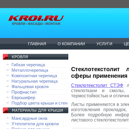
ГЛАВНАЯ
О КОМПАНИИ
УСЛУГИ
Ц
Гибкая черепица
Стеклотекстолит 
Металлочерепица
сферы применения
Композитная черепица
Натуральная черепица
Стеклотекстолит СТЭФ
ли
Фальцевая кровля
стеклоткани и смолы, 
Профнастил
термостойкостью и отличн
Еврошифер
Подбор цвета крыши и стен
Листы применяются в эле
изготовления прокладок,
Более подробную инфор
Мансардные окна
листового стеклотекстоли
Утеплители для кровли