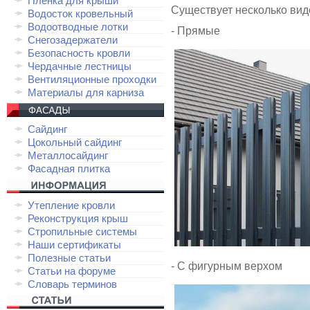
Плёнка для крыши
Существует несколько вид
Водосток кровельный
Водоотводные лотки
- Прямые
Снегозадержатели
Безопасность кровли
Чердачные лестницы
Вентиляционные проходки
Материалы для карниза
Сайдинг
Цокольный сайдинг
Металлосайдинг
Фасадная плитка
Утепление кровли
Реконструкция крыш
Стропильные системы
Наши сертификаты
Полезные статьи
- С фигурным верхом
Статьи на форуме
Словарь терминов