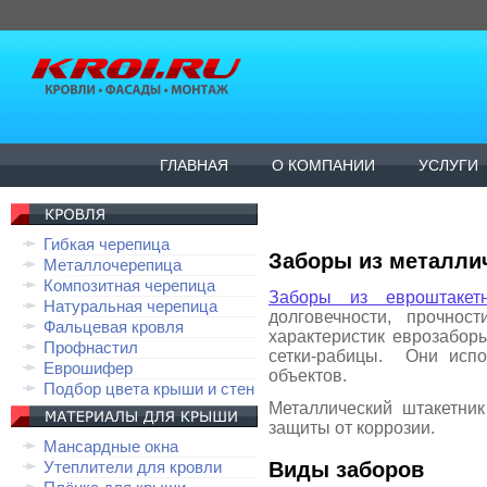
ГЛАВНАЯ
О КОМПАНИИ
УСЛУГИ
Гибкая черепица
Заборы из металли
Металлочерепица
Композитная черепица
Заборы из евроштакетн
Натуральная черепица
долговечности, прочнос
Фальцевая кровля
характеристик еврозабо
Профнастил
сетки-рабицы. Они испо
Еврошифер
объектов.
Подбор цвета крыши и стен
Металлический штакетни
защиты от коррозии.
Мансардные окна
Утеплители для кровли
Виды заборов