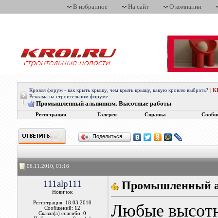
В избранное
На сайт
О компании
Кровля форум - как крыть крышу, чем крыть крышу, какую кровлю выбрать?
|
К
Реклама на строительном форуме
Промышленный альпинизм. Высотные работы
Регистрация
Галерея
Справка
Сообщ
Поделиться…
06.11.2010, 01:16
111alp111
Промышленный а
Новичок
Регистрация: 18.03.2010
Любые высот
Сообщений: 12
Сказал(а) спасибо: 0