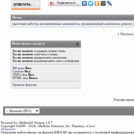
Поделиться…
Метки
высотные работы
,
промышленные альпинисты
,
промышленный альпинизм
,
ремонт
,
«
Предыду
Ваши права в разделе
Вы
не можете
создавать новые темы
Вы
не можете
отвечать в темах
Вы
не можете
прикреплять вложения
Вы
не можете
редактировать свои сообщения
BB коды
Вкл.
Смайлы
Вкл.
[IMG]
код
Вкл.
HTML код
Выкл.
Правила форума
Текущее врем
Powered by vBulletin® Version 3.8.7
Copyright ©2000 - 2026, vBulletin Solutions, Inc. Перевод:
zCarot
vB.Sponsors
Отправляя любую форму на форуме KROI.RU вы соглашаетесь с политикой конфиденциальн