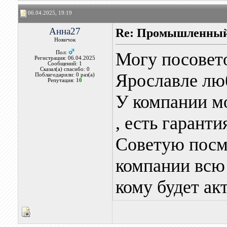
06.04.2025, 19:19
Анна27
Re: Промышленный
Новичок
Могу посовет
Пол:
Регистрация: 06.04.2025
Сообщений: 1
Сказал(а) спасибо: 0
Ярославле лю
Поблагодарили: 0 раз(а)
Репутация:
10
У компании мо
, есть гарант
Советую посм
компании всю
кому будет ак