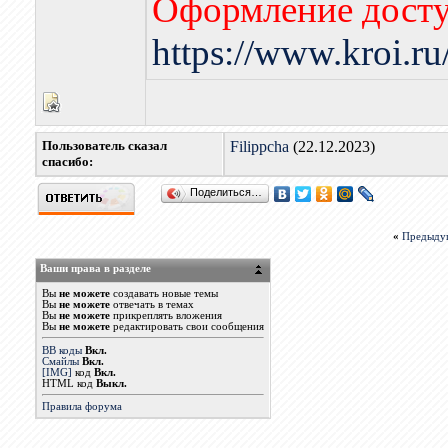
Оформление досту
https://www.kroi.r
Пользователь сказал
Filippcha
(22.12.2023)
cпасибо:
Поделиться…
«
Предыду
Ваши права в разделе
Вы
не можете
создавать новые темы
Вы
не можете
отвечать в темах
Вы
не можете
прикреплять вложения
Вы
не можете
редактировать свои сообщения
BB коды
Вкл.
Смайлы
Вкл.
[IMG]
код
Вкл.
HTML код
Выкл.
Правила форума