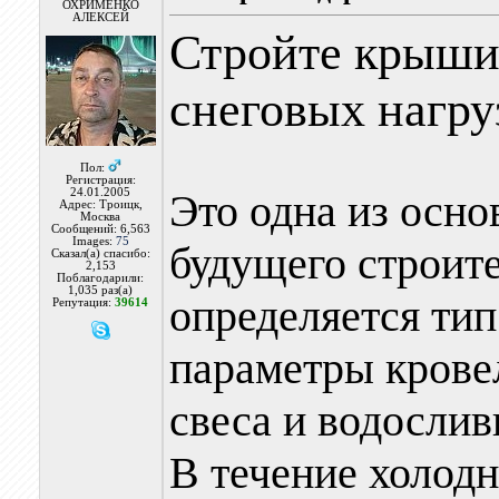
ОХРИМЕНКО
АЛЕКСЕЙ
Стройте крыши
снеговых нагру
Пол:
Регистрация:
24.01.2005
Это одна из осн
Адрес: Троицк,
Москва
Сообщений: 6,563
Images:
75
будущего строите
Сказал(а) спасибо:
2,153
Поблагодарили:
1,035 раз(а)
определяется тип
Репутация:
39614
параметры крове
свеса и водослив
В течение холод