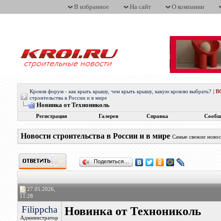
В избранное
На сайт
О компании
Кровля форум - как крыть крышу, чем крыть крышу, какую кровлю выбрать?
|
В
строительства в России и в мире
Новинка от Технониколь
Регистрация
Галерея
Справка
Сообщ
Новости строительства в России и в мире
Самые свежие новос
Поделиться…
27.05.2026,
11:28
Filippcha
Новинка от Технониколь
Администратор