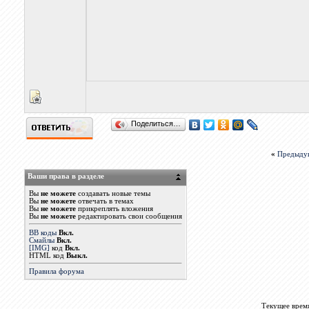
Поделиться…
«
Предыду
Ваши права в разделе
Вы
не можете
создавать новые темы
Вы
не можете
отвечать в темах
Вы
не можете
прикреплять вложения
Вы
не можете
редактировать свои сообщения
BB коды
Вкл.
Смайлы
Вкл.
[IMG]
код
Вкл.
HTML код
Выкл.
Правила форума
Текущее врем