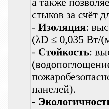
а также позволя
стыков за счёт д
-
Изоляция
: вы
(λD ≤ 0,035 Вт/(
-
Стойкость
: вы
(водопоглощение
пожаробезопасно
панелей).
-
Экологичност