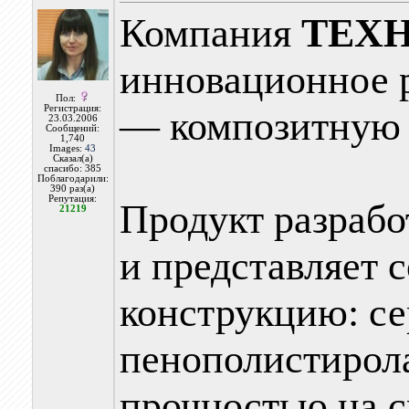
Компания
ТЕХ
инновационное р
Пол:
Регистрация:
— композитную
23.03.2006
Сообщений:
1,740
Images:
43
Сказал(а)
спасибо: 385
Поблагодарили:
390 раз(а)
Репутация:
Продукт разрабо
21219
и представляет 
конструкцию: се
пенополистирола
прочностью на с