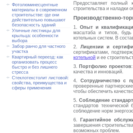
Предоставляет полный к
Фотолюминесцентные
строительства и наладки 
материалы в современном
строительстве: где они
Производственно-тор
действительно повышают
безопасность зданий
1.
Опыт и квалификац
Уличные лестницы для
масштаба и типов, будь
крыльца: особенности
котельных систем. В сос
выбора
Забор ранчо для частного
2.
Лицензии и сертиф
участка
сертификатами, подтвер
Квартирный переезд: как
котельной
и ее строительс
организовать процесс
3.
Портфолио проектов
быстро и без лишнего
качества и инноваций.
стресса
Стеклотекстолит листовой:
4.
Сотрудничество с 
свойства, преимущества и
проверенные партнерские
сферы применения
чтобы обеспечить качеств
5.
Соблюдение стандарт
стандартов технической б
соблюдение норм энергоэфф
6.
Гарантийное обслуж
завершения строительства
возможных проблем.