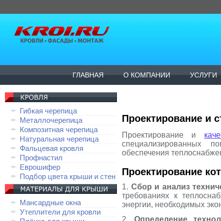
ГЛАВНАЯ
О КОМПАНИИ
УСЛУГИ
Гибкая черепица
Проектирование и 
Металлочерепица
Композитная черепица
Проектирование и
кач
Натуральная черепица
специализированных п
Фальцевая кровля
обеспечения теплоснабжен
Профнастил
Еврошифер
Проектирование ко
Подбор цвета крыши и стен
1.
Сбор и анализ техни
требованиях к теплосна
Мансардные окна
энергии, необходимых эко
Утеплители для кровли
2.
Определение технол