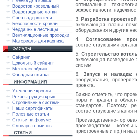
Плёнка для крыши
оптимальные технолог
Водосток кровельный
эффективности, надежност
Водоотводные лотки
Снегозадержатели
3.
Разработка проектно
Безопасность кровли
включающая планы помещ
Чердачные лестницы
оборудования и другие не
Вентиляционные проходки
4.
Согласование про
Материалы для карниза
соответствующими органам
5.
Строительство котел
Сайдинг
включающая возведение з
Цокольный сайдинг
систем.
Металлосайдинг
6.
Запуск и наладка
: 
Фасадная плитка
оборудования, проверяет
проекта.
Утепление кровли
Важно отметить, что прое
Реконструкция крыш
норм и правил в области
Стропильные системы
стандартов. Поэтому р
Наши сертификаты
соответствующие знания и
Полезные статьи
Статьи на форуме
Производственно-торго
Словарь терминов
производством котель
пристроенные и пр.) и на 