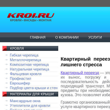
ГЛАВНАЯ
О КОМПАНИИ
УСЛУГИ
Гибкая черепица
Квартирный переез
Металлочерепица
лишнего стресса
Композитная черепица
Натуральная черепица
Квартирный переезд
— это
Фальцевая кровля
их вынос, погрузку и 
Профнастил
последовательность де
Еврошифер
подходящий транспорт. М
Подбор цвета крыши и стен
предметы при необходимо
кузова. Это позволяет изб
Мансардные окна
Грамотно организованный 
Утеплители для кровли
услуге квартирного перее