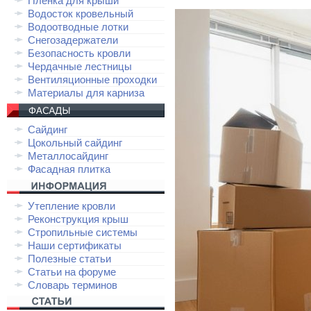
Плёнка для крыши
Водосток кровельный
Водоотводные лотки
Снегозадержатели
Безопасность кровли
Чердачные лестницы
Вентиляционные проходки
Материалы для карниза
Сайдинг
Цокольный сайдинг
Металлосайдинг
Фасадная плитка
Утепление кровли
Реконструкция крыш
Стропильные системы
Наши сертификаты
Полезные статьи
Статьи на форуме
Словарь терминов