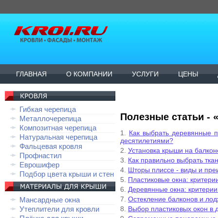
ГЛАВНАЯ
О КОМПАНИИ
УСЛУГИ
ЦЕНЫ
Гибкая черепица
Полезные статьи - 
Металлочерепица
Композитная черепица
1.
Как выбрать деревянные п
Натуральная черепица
десятилетиями?
Фальцевая кровля
2.
Установка крыши на балкон
Профнастил
3.
Как правильно выбрать тка
Еврошифер
4.
Шторы плиссе - виды и пр
Подбор цвета крыши и стен
5.
Пластиковые окна: критери
6.
Деревянные окна: критерии
7.
Остекление балконов и ло
Мансардные окна
Утеплители для кровли
8.
Выбор пластиковых окон в 