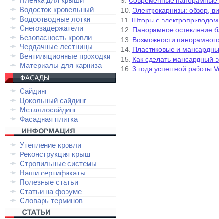
Плёнка для крыши
9.
Современные панорамные о
Водосток кровельный
10.
Электрокарнизы: обзор, в
Водоотводные лотки
11.
Шторы с электроприводом
Снегозадержатели
12.
Панорамное остекление б
Безопасность кровли
13.
Возможности панорамного
Чердачные лестницы
14.
Пластиковые и мансардны
Вентиляционные проходки
15.
Как сделать мансардный 
Материалы для карниза
16.
3 года успешной работы Ve
Сайдинг
Цокольный сайдинг
Металлосайдинг
Фасадная плитка
Утепление кровли
Реконструкция крыш
Стропильные системы
Наши сертификаты
Полезные статьи
Статьи на форуме
Словарь терминов