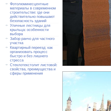
Фотолюминесцентные
материалы в современном
строительстве: где они
действительно повышают
безопасность зданий
Уличные лестницы для
крыльца: особенности
выбора
Забор ранчо для частного
участка
Квартирный переезд: как
организовать процесс
быстро и без лишнего
стресса
Стеклотекстолит листовой:
свойства, преимущества и
сферы применения