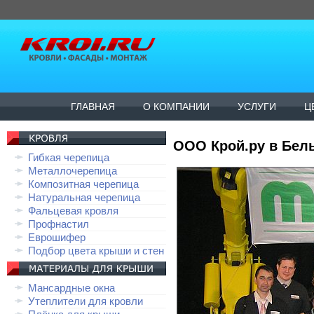
ГЛАВНАЯ
О КОМПАНИИ
УСЛУГИ
Ц
ООО Крой.ру в Бел
Гибкая черепица
Металлочерепица
Композитная черепица
Натуральная черепица
Фальцевая кровля
Профнастил
Еврошифер
Подбор цвета крыши и стен
Мансардные окна
Утеплители для кровли