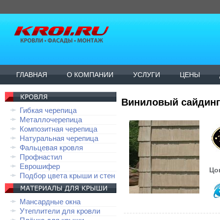
ГЛАВНАЯ
О КОМПАНИИ
УСЛУГИ
ЦЕНЫ
Виниловый сайдинг
Гибкая черепица
Металлочерепица
Композитная черепица
Натуральная черепица
Фальцевая кровля
Профнастил
Еврошифер
Цо
Подбор цвета крыши и стен
Мансардные окна
Утеплители для кровли